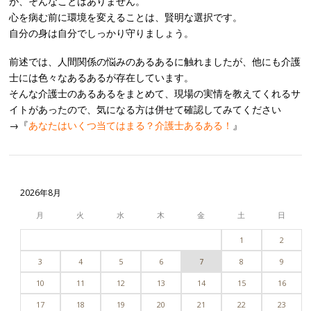
が、そんなことはありません。
心を病む前に環境を変えることは、賢明な選択です。
自分の身は自分でしっかり守りましょう。
前述では、人間関係の悩みのあるあるに触れましたが、他にも介護
士には色々なあるあるが存在しています。
そんな介護士のあるあるをまとめて、現場の実情を教えてくれるサ
イトがあったので、気になる方は併せて確認してみてください
→『
あなたはいくつ当てはまる？介護士あるある！
』
Post navigation
2026年8月
月
火
水
木
金
土
日
1
2
3
4
5
6
7
8
9
10
11
12
13
14
15
16
17
18
19
20
21
22
23